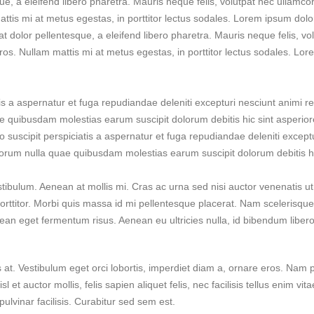
, a eleifend libero pharetra. Mauris neque felis, volutpat nec ullamcor
ttis mi at metus egestas, in porttitor lectus sodales. Lorem ipsum dolor 
dolor pellentesque, a eleifend libero pharetra. Mauris neque felis, vol
ros. Nullam mattis mi at metus egestas, in porttitor lectus sodales. Lore
is a aspernatur et fuga repudiandae deleniti excepturi nesciunt animi rep
quae quibusdam molestias earum suscipit dolorum debitis hic sint asper
 suscipit perspiciatis a aspernatur et fuga repudiandae deleniti exceptu
t laborum nulla quae quibusdam molestias earum suscipit dolorum debitis
stibulum. Aenean at mollis mi. Cras ac urna sed nisi auctor venenatis 
orttitor. Morbi quis massa id mi pellentesque placerat. Nam scelerisque s
enean eget fermentum risus. Aenean eu ultricies nulla, id bibendum libe
t. Vestibulum eget orci lobortis, imperdiet diam a, ornare eros. Nam port
nisl et auctor mollis, felis sapien aliquet felis, nec facilisis tellus eni
ulvinar facilisis. Curabitur sed sem est.