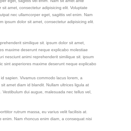
per eget, sagittis vel enim. Nam sit amet ante
sit amet, consectetur adipisicing elit. Voluptate
utpat nec ullamcorper eget, sagittis vel enim. Nam
m ipsum dolor sit amet, consectetur adipisicing elit.
rehenderit similique sit. ipsum dolor sit amet,
iores maxime deserunt neque explicabo molestiae
ri nesciunt animi reprehenderit similique sit. ipsum
 hic sint asperiores maxime deserunt neque explicabo
ut id sapien. Vivamus commodo lacus lorem, a
it amet diam id blandit. Nullam ultrices ligula at
ro. Vestibulum dui augue, malesuada nec tellus vel,
titor rutrum massa, eu varius velit facilisis at.
m vitae enim. Nam rhoncus enim diam, a consequat nisi