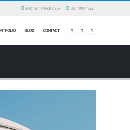
info@amfahtech.co.uk
0207 993 4322
RTFOLIO
BLOG
CONTACT