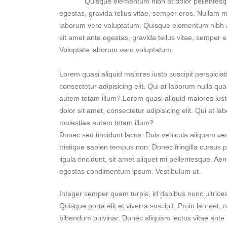
Quisque elementum nibh at dolor pellentesque
egestas, gravida tellus vitae, semper eros. Nullam ma
laborum vero voluptatum. Quisque elementum nibh at 
sit amet ante egestas, gravida tellus vitae, semper e
Voluptate laborum vero voluptatum.
Lorem quasi aliquid maiores iusto suscipit perspiciat
consectetur adipisicing elit. Qui at laborum nulla 
autem totam illum? Lorem quasi aliquid maiores iusto
dolor sit amet, consectetur adipisicing elit. Qui a
molestiae autem totam illum?
Donec sed tincidunt lacus. Duis vehicula aliquam ve
tristique sapien tempus non. Donec fringilla cursus p
ligula tincidunt, sit amet aliquet mi pellentesque. A
egestas condimentum ipsum. Vestibulum ut.
Integer semper quam turpis, id dapibus nunc ultrices a
Quisque porta elit et viverra suscipit. Proin laoreet, 
bibendum pulvinar. Donec aliquam lectus vitae ante p