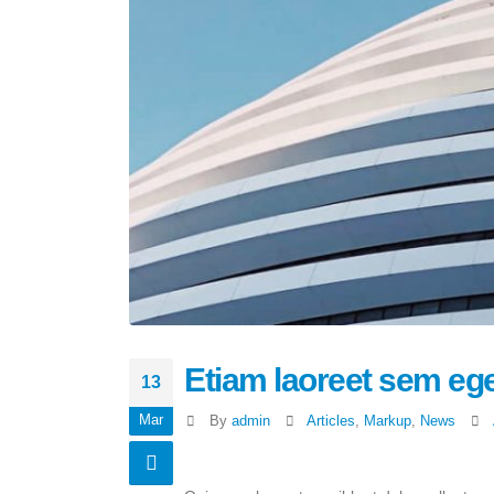
Etiam laoreet sem eg
13
Mar
By
admin
Articles
,
Markup
,
News