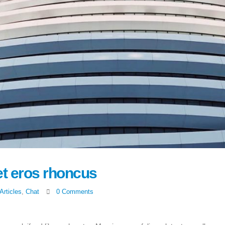
et eros rhoncus
Articles
,
Chat
0 Comments