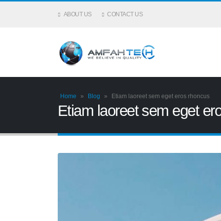
ABOUT US
CONTACT US
Home
»
Blog
»
Etiam laoreet sem eget eros rhoncus
Etiam laoreet sem eget er